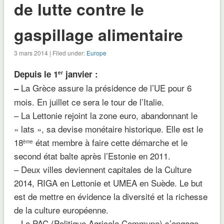
de lutte contre le
gaspillage alimentaire
3 mars 2014 | Filed under:
Europe
Depuis le 1
janvier
:
er
L
a Grèce assure la présidence de l’UE
pour 6
–
mois. En juillet ce sera le tour de l’Italie.
– La
L
ettonie
rejoint la zone euro
, abandonnant le
« lats », sa devise monétaire historique. Elle est le
18
état membre à faire cette démarche et le
ème
second état balte après l’Estonie en 2011.
– Deux villes deviennent
capitales de la Culture
2014
,
RIGA
en Lettonie et
UMEA
en Suède. Le but
est de mettre en évidence la diversité et la richesse
de la culture européenne.
– La
PAC
(Politique Agricole Commune) s’engage